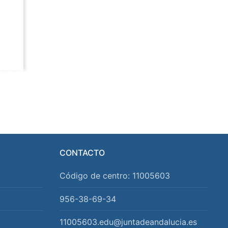
CONTACTO
Código de centro: 11005603
956-38-69-34
11005603.edu@juntadeandalucia.es