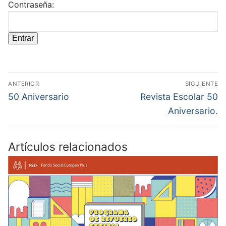
Contraseña:
Navegación
ANTERIOR
SIGUIENTE
de
Entrada
Entrada
50 Aniversario
Revista Escolar 50
anterior:
siguiente:
entradas
Aniversario.
Artículos relacionados